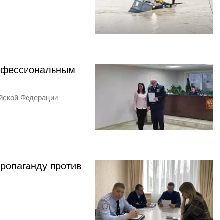
рофессиональным
ийской Федерации
ропаганду против