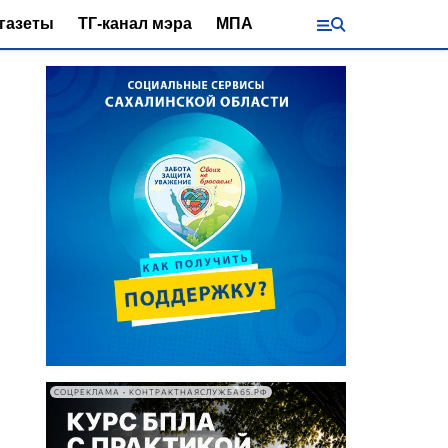
газеты
ТГ-канал мэра
МПА
СОЦРЕКЛАМА • КОНТРАКТНАЯСЛУЖБА65.РФ