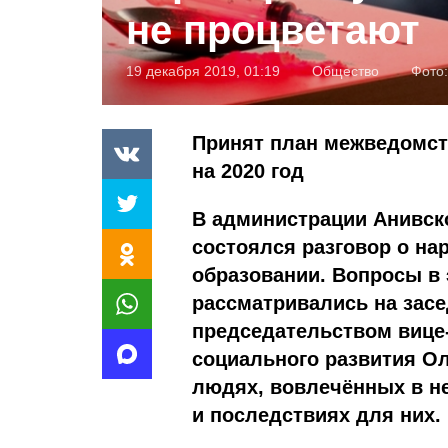
не процветают
19 декабря 2019, 01:19
Общество
Фото:
Принят план межведомст
на 2020 год
В администрации Анивско
состоялся разговор о н
образовании. Вопросы в 
рассматривались на засе
председательством вице
социального развития О
людях, вовлечённых в н
и последствиях для них.