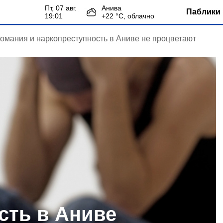
пт, 07 авг.
Анива
Паблики 
19:01
+
22
°С,
облачно
омания и наркопреступность в Аниве не процветают
сть в Аниве