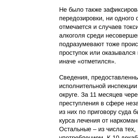
Не было также зафиксирова
передозировки, ни одного
отмечается и случаев токс
алкоголя среди несоверше
подразумевают тоже проис
проступок или оказывался 
иначе «отметился».
Сведения, предоставленн
исполнительной инспекции
округе. За 11 месяцев чер
преступления в сфере неза
из них по приговору суда 
курса лечения от наркома
Остальные – из числа тех, 
употреблением. К 10 дека