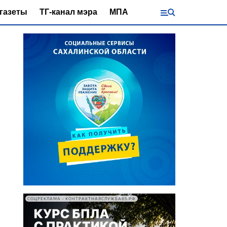
газеты
ТГ-канал мэра
МПА
СОЦРЕКЛАМА • КОНТРАКТНАЯСЛУЖБА65.РФ