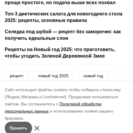
проще простого, но подача выше всех похвал
Топ-3 диетических салата для новогоднего стола
2025: рецепты, основные правила
Селедка под шубой — рецепт без заморочек: как
получить идеальные слои
Рецепты на Новый год 2025: что приготовить,
чтобы угодить Зеленой Деревянной Змее
рецепт
новый год 2025
новый год
2025
тарталетки
продукты
еда
Cайт использует файлы cookies чтобы собирать статистику
(Яндекс.Метрика и Liveinternet).
Продолжая пользоваться
сайтом, Вы соглашаетесь с
Политикой обработки
Понравилась статья?
персональных данных
и использовании cookies вашего
по оценке
5
пользователей
браузера.
5
4
3
2
1
Принять