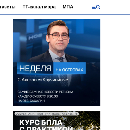
газеты
ТГ-канал мэра
МПА
СОЦРЕКЛАМА • КОНТРАКТНАЯСЛУЖБА65.РФ