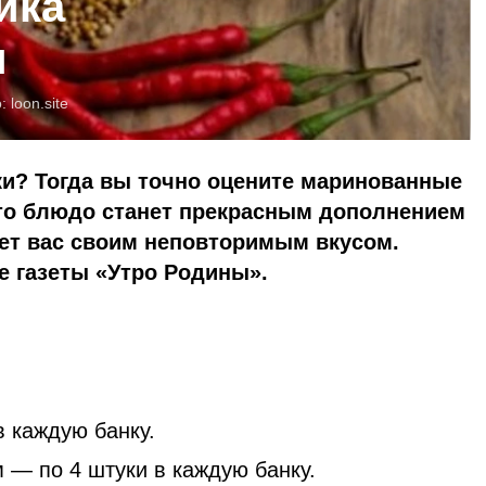
йка
м
о:
loon.site
ки? Тогда вы точно оцените маринованные
то блюдо станет прекрасным дополнением
ует вас своим неповторимым вкусом.
е газеты «Утро Родины».
в каждую банку.
 — по 4 штуки в каждую банку.