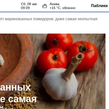
сб, 08 авг.
Анива
Паблики 
09:09
+
15
°С,
облачно
пт маринованных помидоров: даже самая неопытная
ванных
е самая