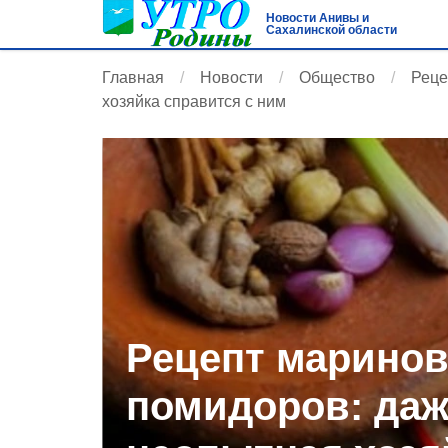
Новости Анивы и
Сахалинской области
Главная
Новости
Общество
Реце
хозяйка справится с ним
Рецепт марино
помидоров: даж