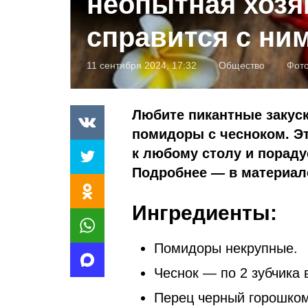
неопытная хозя
справится с ни
11 сентября 2024, 17:32
Общество
Фот
Любите пикантные закус
помидоры с чесноком. Э
к любому столу и порад
Подробнее — в материал
Ингредиенты:
Помидоры некрупные.
Чеснок — по 2 зубчика 
Перец черный горошком