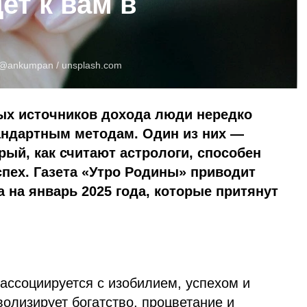
ет к вам в
@ankumpan /
unsplash.com
ых источников дохода люди нередко
андартным методам. Один из них —
ый, как считают астрологи, способен
пех. Газета «Утро Родины» приводит
 на январь 2025 года, которые притянут
ассоциируется с изобилием, успехом и
олизирует богатство, процветание и