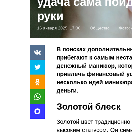
удача сама пойд
руки
16 января 2025, 17:30
Общество
Фото:
В поисках дополнительн
прибегают к самым нест
денежный маникюр, котор
привлечь финансовый ус
несколько идей маникюра
деньги.
Золотой блеск
Золотой цвет традиционно 
высоким статусом. Он симв