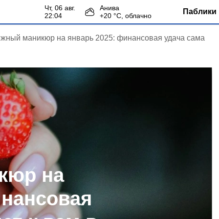
чт, 06 авг.
Анива
Паблики 
22:04
+
20
°С,
облачно
жный маникюр на январь 2025: финансовая удача сама
кюр на
инансовая