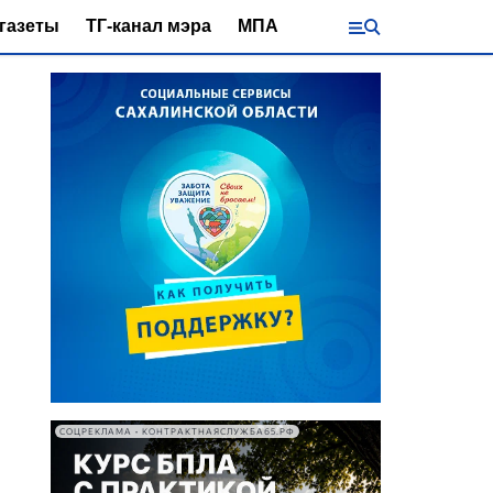
газеты
ТГ-канал мэра
МПА
СОЦРЕКЛАМА • КОНТРАКТНАЯСЛУЖБА65.РФ