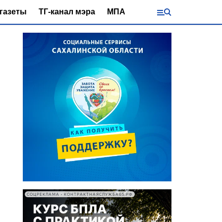
газеты
ТГ-канал мэра
МПА
СОЦРЕКЛАМА • КОНТРАКТНАЯСЛУЖБА65.РФ