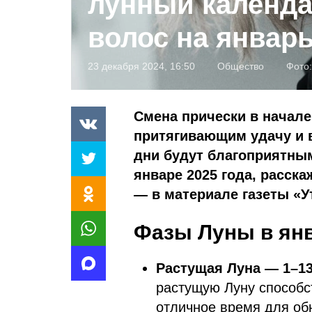
лунный календа
волос на январь
23 декабря 2024, 16:50
Общество
Фото
Смена прически в начале
притягивающим удачу и 
дни будут благоприятны
январе 2025 года, расск
— в материале газеты «У
Фазы Луны в янв
Растущая Луна — 1–13
растущую Луну способст
отличное время для об