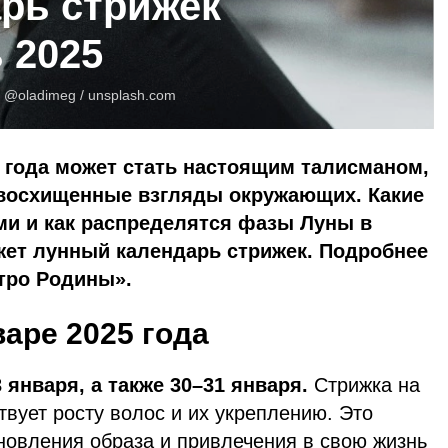
рь стрижек
 2025
:
@oladimeg /
unsplash.com
 года может стать настоящим талисманом,
восхищенные взгляды окружающих. Какие
ми и как распределятся фазы Луны в
ажет лунный календарь стрижек. Подробнее
тро Родины».
аре 2025 года
 января, а также 30–31 января.
Стрижка на
вует росту волос и их укреплению. Это
новления образа и привлечения в свою жизнь