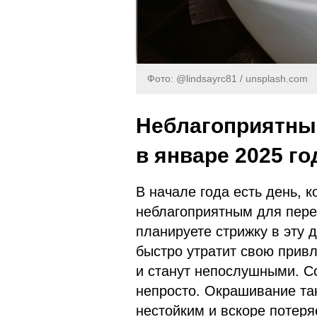
Фото: @lindsayrc81 / unsplash.com
Неблагоприятные
в январе 2025 го
В начале года есть день, 
неблагоприятным для пер
планируете стрижку в эту д
быстро утратит свою привл
и станут непослушными. Со
непросто. Окрашивание так
нестойким и вскоре потеряе