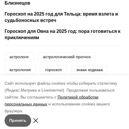
Близнецов
Гороскоп на 2025 год для Тельца: время взлета и
судьбоносных встреч
Гороскоп для Овна на 2025 год: пора готовиться к
приключениям
астрологи
астрологический прогноз
астрология
гороскоп
знаки зодиака
звезды
Cайт использует файлы cookies чтобы собирать статистику
(Яндекс.Метрика и Liveinternet).
Продолжая пользоваться
сайтом, Вы соглашаетесь с
Политикой обработки
Понравилась статья?
персональных данных
и использовании cookies вашего
по оценке
4
пользователей
браузера.
5
4
3
2
1
Принять