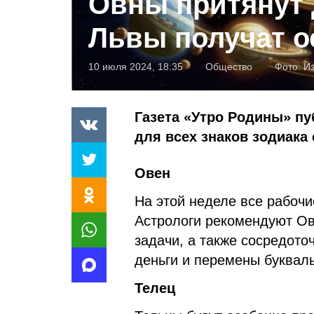
Овны притянут 
Львы получат о
10 июля 2024, 18:35
Общество
Фото:
И
Газета «Утро Родины» п
для всех знаков зодиака 
Овен
На этой неделе все рабочи
Астрологи рекомендуют Ов
задачи, а также сосредото
деньги и перемены буквал
Телец