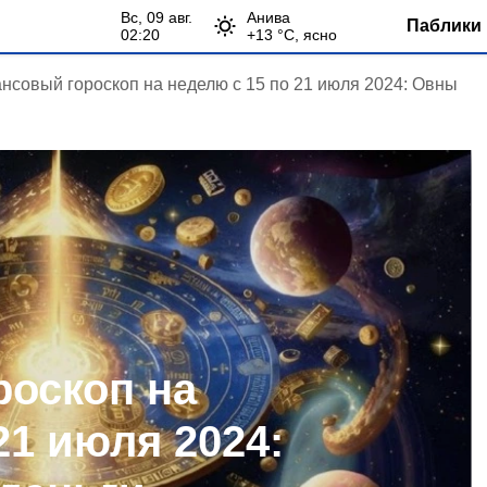
вс, 09 авг.
Анива
Паблики 
02:20
+
13
°С,
ясно
нсовый гороскоп на неделю с 15 по 21 июля 2024: Овны
оскоп на
21 июля 2024: