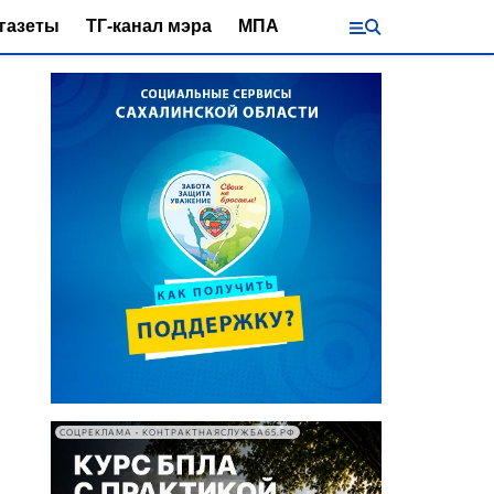
газеты
ТГ-канал мэра
МПА
СОЦРЕКЛАМА • КОНТРАКТНАЯСЛУЖБА65.РФ