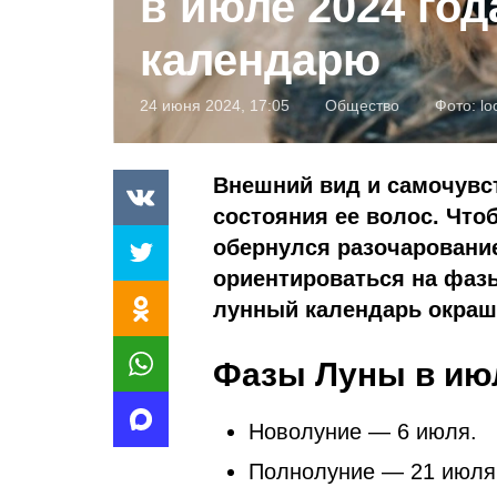
в июле 2024 год
календарю
24 июня 2024, 17:05
Общество
Фото:
lo
Внешний вид и самочувс
состояния ее волос. Что
обернулся разочаровани
ориентироваться на фазы
лунный календарь окраши
Фазы Луны в июл
Новолуние — 6 июля.
Полнолуние — 21 июля