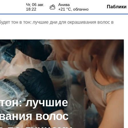
чт, 06 авг.
Анива
Паблики 
18:22
+
21
°С,
облачно
будет тон в тон: лучшие дни для окрашивания волос в
 тон: лучшие
вания волос