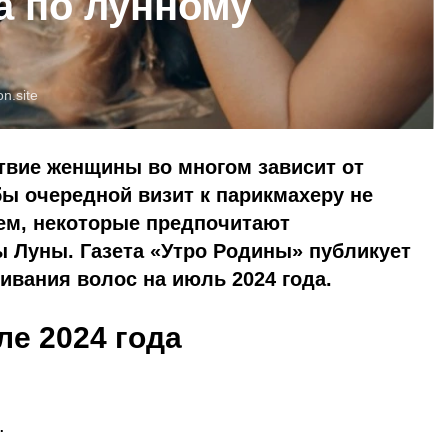
а по лунному
on.site
твие женщины во многом зависит от
бы очередной визит к парикмахеру не
ем, некоторые предпочитают
 Луны. Газета «Утро Родины» публикует
вания волос на июль 2024 года.
е 2024 года
.