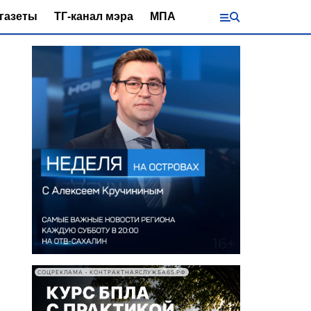
газеты
ТГ-канал мэра
МПА
СОЦРЕКЛАМА • КОНТРАКТНАЯСЛУЖБА65.РФ