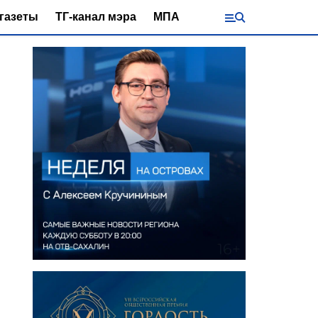
газеты
ТГ-канал мэра
МПА