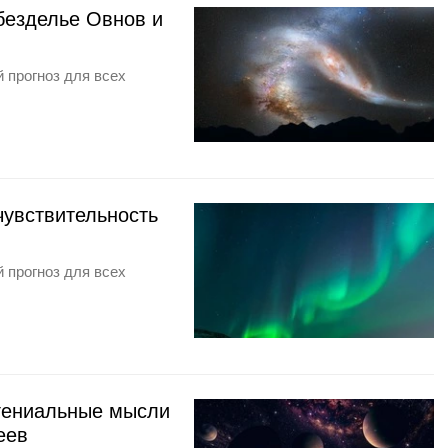
 безделье Овнов и
 прогноз для всех
чувствительность
 прогноз для всех
 гениальные мысли
еев