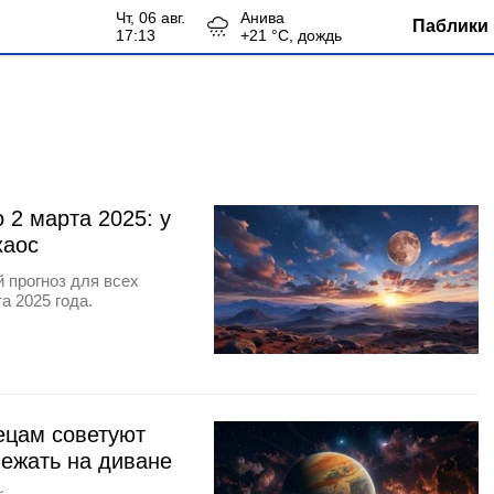
чт, 06 авг.
Анива
Паблики 
17:13
+
21
°С,
дождь
 2 марта 2025: у
хаос
 прогноз для всех
а 2025 года.
ецам советуют
ежать на диване