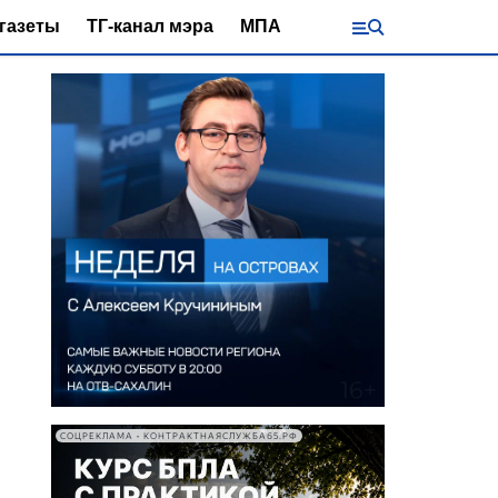
газеты
ТГ-канал мэра
МПА
СОЦРЕКЛАМА • КОНТРАКТНАЯСЛУЖБА65.РФ