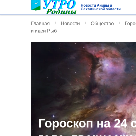
Новости Анивы и
Сахалинской области
Главная
Новости
Общество
Горо
и идеи Рыб
Гороскоп на 24 