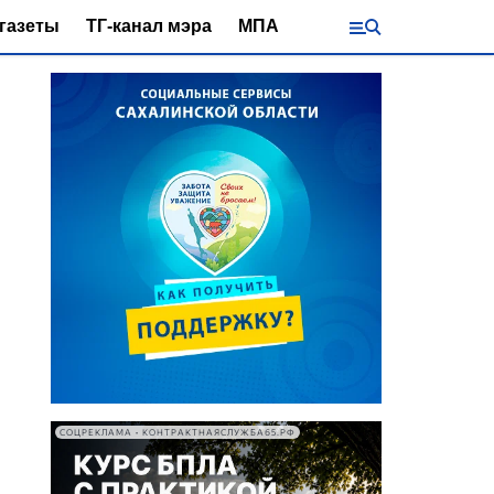
газеты
ТГ-канал мэра
МПА
СОЦРЕКЛАМА • КОНТРАКТНАЯСЛУЖБА65.РФ