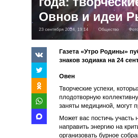
года: творчески
Овнов и идеи 
23 сентября 2024, 19:14
Общество
Фот
Газета «Утро Родины» пу
знаков зодиака на 24 сен
Овен
Творческие успехи, которы
плодотворную коллективну
заняты медициной, могут п
Может вас постичь участь 
направить энергию на крит
организовать бурное собра