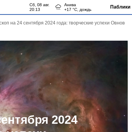
сб, 08 авг.
Анива
Паблики 
20:13
+
17
°С,
дождь
скоп на 24 сентября 2024 года: творческие успехи Овнов
сентября 2024