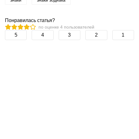
знаки
знаки зодиака
Понравилась статья?
по оценке
4
пользователей
5
4
3
2
1