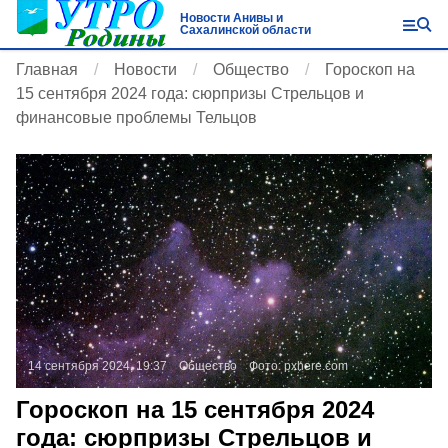
Новости Анивы и
Сахалинской области
Главная
Новости
Общество
Гороскоп на
15 сентября 2024 года: сюрпризы Стрельцов и
финансовые проблемы Тельцов
14 сентября 2024, 19:37
Общество
Фото:
pxhere.com
Гороскоп на 15 сентября 2024
года: сюрпризы Стрельцов и