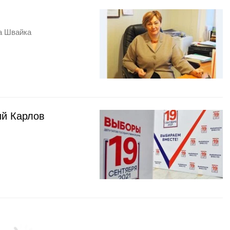
а Швайка
ий Карлов