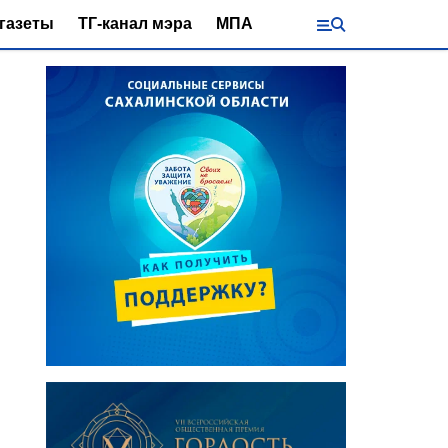
газеты
ТГ-канал мэра
МПА