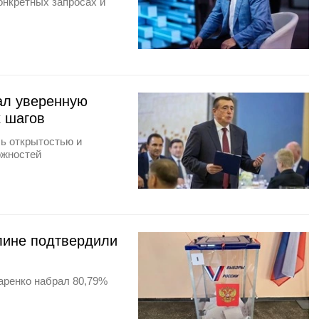
онкретных запросах и
ал уверенную
х шагов
ь открытостью и
ожностей
лине подтвердили
аренко набрал 80,79%