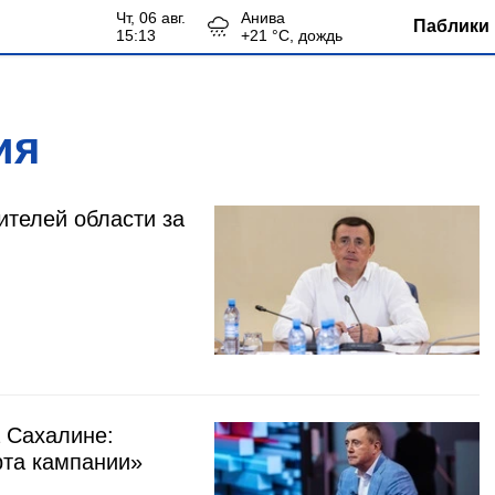
чт, 06 авг.
Анива
Паблики 
15:13
+
21
°С,
дождь
ия
телей области за
а Сахалине:
рта кампании»