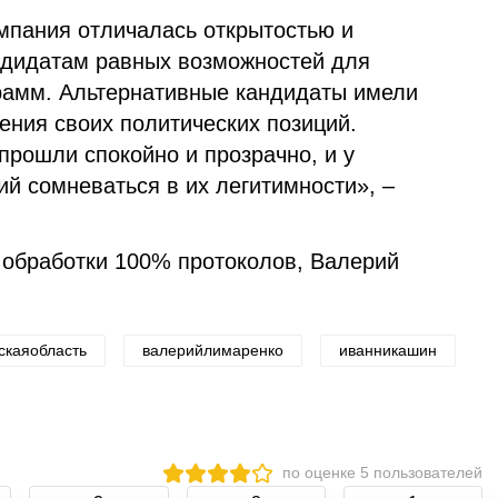
ампания отличалась открытостью и
ндидатам равных возможностей для
рамм. Альтернативные кандидаты имели
ения своих политических позиций.
прошли спокойно и прозрачно, и у
й сомневаться в их легитимности», –
обработки 100% протоколов, Валерий
скаяобласть
валерийлимаренко
иванникашин
по оценке
5
пользователей