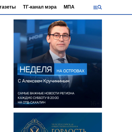
газеты
ТГ-канал мэра
МПА