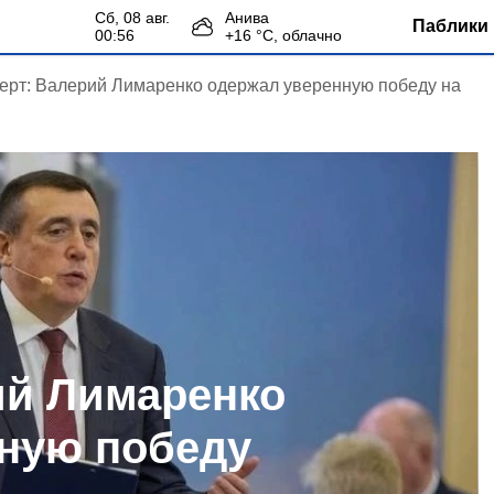
сб, 08 авг.
Анива
Паблики 
00:56
+
16
°С,
облачно
ерт: Валерий Лимаренко одержал уверенную победу на
ий Лимаренко
ную победу