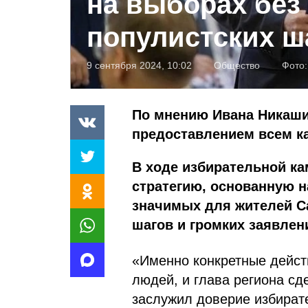
на выборах без
популистских ш
9 сентября 2024, 10:02
Общество
Фото
По мнению Ивана Никаши
предоставлением всем к
В ходе избирательной к
стратегию, основанную н
значимых для жителей Са
шагов и громких заявлен
«Именно конкретные действ
людей, и глава региона сд
заслужил доверие избират