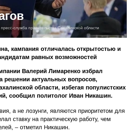
агов
:
пресс-служба правительства Сахалинской области
на, кампания отличалась открытостью и
андидатам равных возможностей
ампании Валерий Лимаренко избрал
а решении актуальных вопросов,
халинской области, избегая популистских
ий, сообщил политолог Иван Никашин.
ия, а не лозунги, являются приоритетом для
елал ставку на практическую работу, чем
елей, – отметил Никашин.