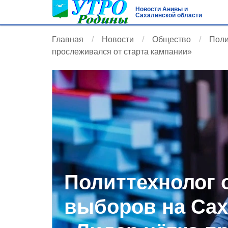
Новости Анивы и
Сахалинской области
Главная
Новости
Общество
Поли
прослеживался от старта кампании»
Политтехнолог 
выборов на Сах