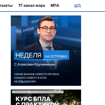
газеты
ТГ-канал мэра
МПА
СОЦРЕКЛАМА • КОНТРАКТНАЯСЛУЖБА65.РФ