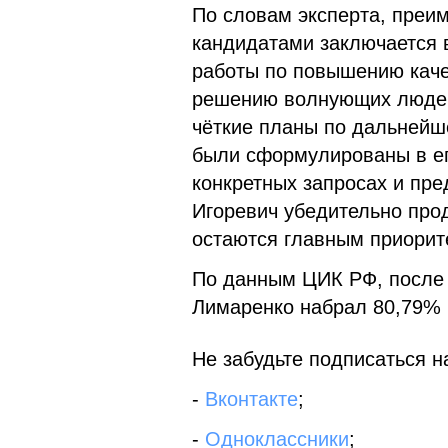
По словам эксперта, преи
кандидатами заключается в
работы по повышению каче
решению волнующих людей 
чёткие планы по дальнейш
были сформулированы в ег
конкретных запросах и пр
Игоревич убедительно про
остаются главным приорите
По данным ЦИК РФ, после 
Лимаренко набрал 80,79%
Не забудьте подписаться на
-
Вконтакте
;
-
Одноклассники
;