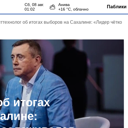
сб, 08 авг.
Анива
Паблики 
01:02
+
16
°С,
облачно
ттехнолог об итогах выборов на Сахалине: «Лидер чётко
об итогах
алине: