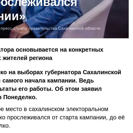
рослеживался
ании»
:
пресс-служба правительства Сахалинской области
атора основывается на конкретных
 жителей региона
ко на выборах губернатора Сахалинской
 самого начала кампании. Ведь
ьтаты его работы. Об этом заявил
р Понеделко.
ое место в сахалинском электоральном
тко прослеживался от старта кампании, до её
лко.