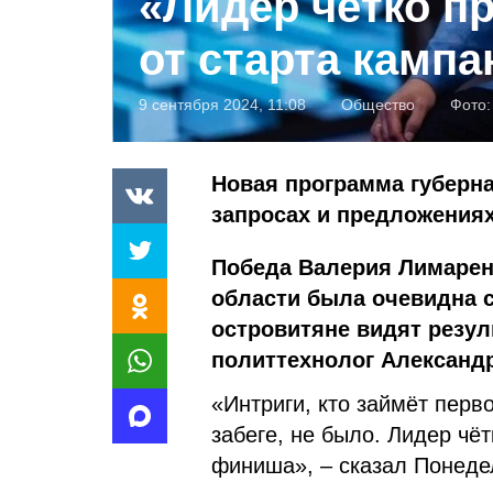
«Лидер чётко п
от старта камп
9 сентября 2024, 11:08
Общество
Фото
Новая программа губерн
запросах и предложениях
Победа Валерия Лимарен
области была очевидна с
островитяне видят резул
политтехнолог Александ
«Интриги, кто займёт перв
забеге, не было. Лидер чё
финиша», – сказал Понеде