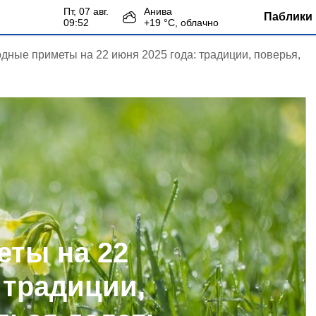
пт, 07 авг.
Анива
Паблики 
09:52
+
19
°С,
облачно
дные приметы на 22 июня 2025 года: традиции, поверья,
ты на 22
 традиции,