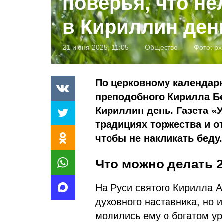
поверья, что не
в Кириллин ден
21 июня 2025, 11:05
Общество
Фото:
px
По церковному календар
преподобного Кирилла Б
Кириллин день. Газета «
традициях торжества и от
чтобы не накликать беду.
Что можно делать 2
На Руси святого Кирилла А
духовного наставника, но и
молились ему о богатом у