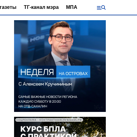
газеты
ТГ-канал мэра
МПА
СОЦРЕКЛАМА • КОНТРАКТНАЯСЛУЖБА65.РФ