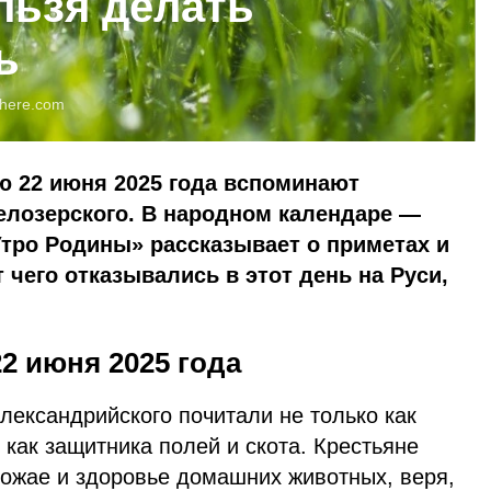
льзя делать
ь
here.com
ю 22 июня 2025 года вспоминают
елозерского. В народном календаре —
Утро Родины» рассказывает о приметах и
 чего отказывались в этот день на Руси,
2 июня 2025 года
лександрийского почитали не только как
 как защитника полей и скота. Крестьяне
рожае и здоровье домашних животных, веря,