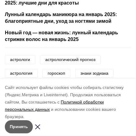
2025: лучшие дни для красоты
Лунный календарь маникюра на январь 2025:
благоприятные дни, уход за ногтями зимой
Новый год — новая жизнь: лунный календарь
стрижек волос на январь 2025
астрологи
астрологический прогноз
астрология
гороскоп
знаки зодиака
звезды
Cайт использует файлы cookies чтобы собирать статистику
(Яндекс.Метрика и Liveinternet).
Продолжая пользоваться
сайтом, Вы соглашаетесь с
Политикой обработки
Понравилась статья?
персональных данных
и использовании cookies вашего
по оценке
4
пользователей
браузера.
5
4
3
2
1
Принять