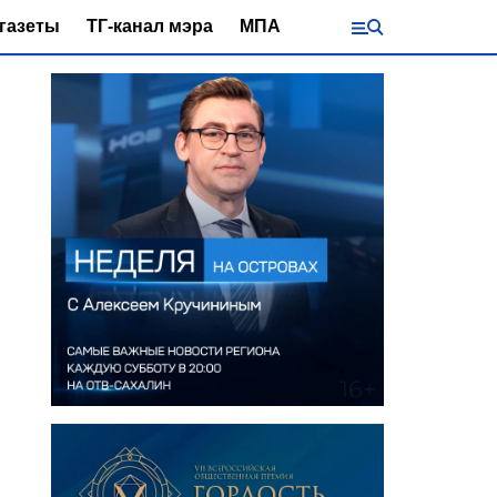
газеты
ТГ-канал мэра
МПА