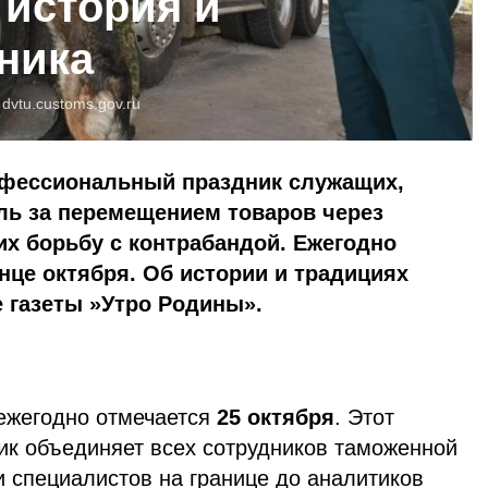
 история и
ника
:
dvtu.customs.gov.ru
фессиональный праздник служащих,
ь за перемещением товаров через
х борьбу с контрабандой. Ежегодно
нце октября. Об истории и традициях
 газеты »Утро Родины».
ежегодно отмечается
25 октября
. Этот
к объединяет всех сотрудников таможенной
 специалистов на границе до аналитиков