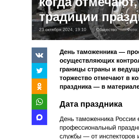
когда отмечают,
традиции празд
23 октября 2024, 19:10
Общество
Фото
День таможенника — про
осуществляющих контрол
границы страны и ведущи
торжество отмечают в ко
праздника — в материале
Дата праздника
День таможенника России 
профессиональный праздни
службы — от инспекторов и