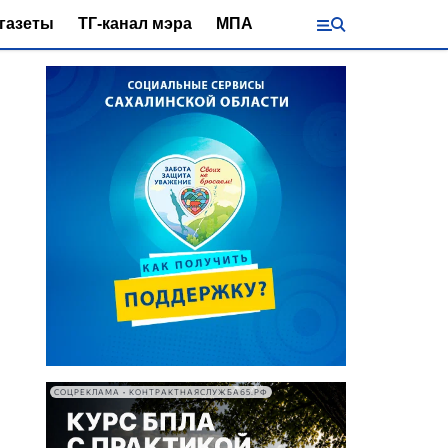
газеты
ТГ-канал мэра
МПА
СОЦРЕКЛАМА • КОНТРАКТНАЯСЛУЖБА65.РФ