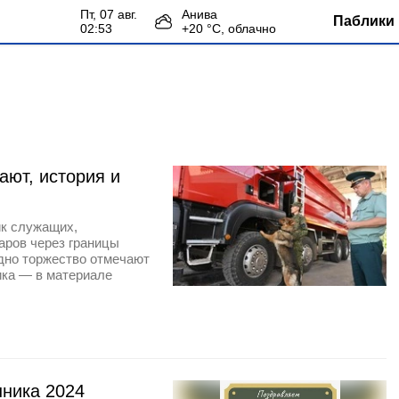
пт, 07 авг.
Анива
Паблики 
02:53
+
20
°С,
облачно
ают, история и
к служащих,
аров через границы
дно торжество отмечают
ика — в материале
нника 2024