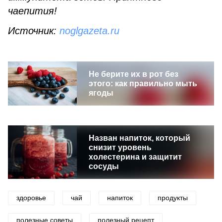
чаепития!
Источник:
noglgazeta.ru
Не берите их в рот без
этого: как правильно мыть
ягоды
Назван напиток, который
снизит уровень
холестерина и защитит
сосуды
здоровье
чай
напиток
продукты
полезные советы
полезный рецепт