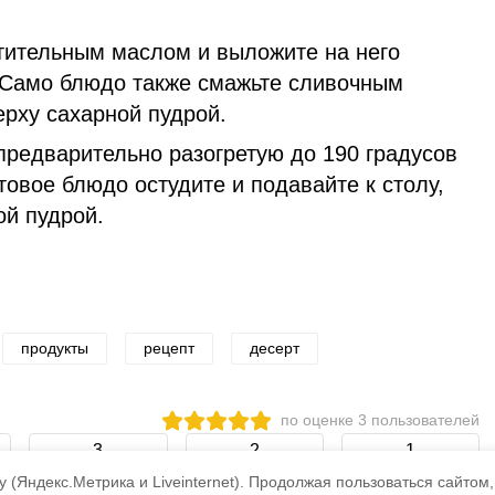
тительным маслом и выложите на него
 Само блюдо также смажьте сливочным
ерху сахарной пудрой.
предварительно разогретую до 190 градусов
отовое блюдо остудите и подавайте к столу,
ой пудрой.
продукты
рецепт
десерт
по оценке
3
пользователей
3
2
1
 (Яндекс.Метрика и Liveinternet).
Продолжая пользоваться сайтом,