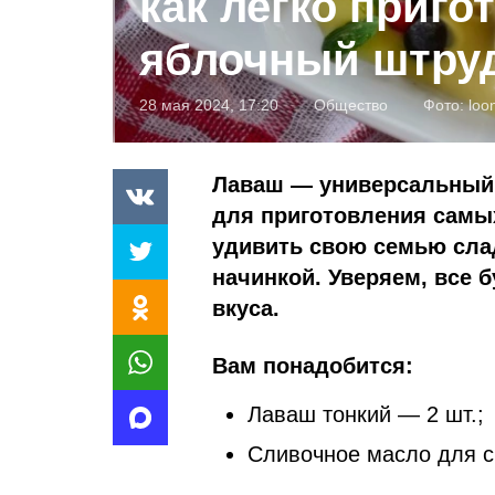
как легко приго
яблочный штру
28 мая 2024, 17:20
Общество
Фото:
loon
Лаваш — универсальный 
для приготовления самы
удивить свою семью сла
начинкой. Уверяем, все б
вкуса.
Вам понадобится:
Лаваш тонкий — 2 шт.;
Сливочное масло для 