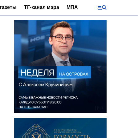
газеты
ТГ-канал мэра
МПА