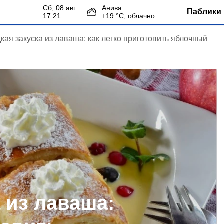
сб, 08 авг.
Анива
Паблики 
17:21
+
19
°С,
облачно
кая закуска из лаваша: как легко приготовить яблочный
 из лаваша: