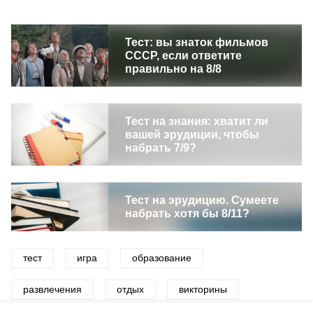
Тест: вы знаток фильмов
СССР, если ответите
правильно на 8/8
Тест на знания: хватит ли
вашей эрудиции, чтобы
набрать 7/9?
Тест на эрудицию. Сумеете
набрать хотя бы 8/11?
тест
игра
образование
развлечения
отдых
викторины