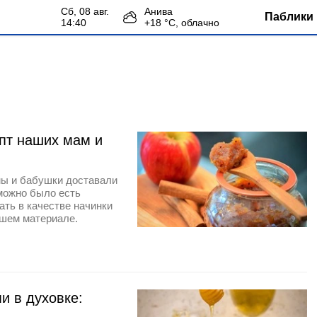
сб, 08 авг.
Анива
Паблики 
14:40
+
18
°С,
облачно
пт наших мам и
мы и бабушки доставали
можно было есть
ать в качестве начинки
ашем материале.
и в духовке: