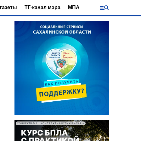
газеты
ТГ-канал мэра
МПА
СОЦРЕКЛАМА • КОНТРАКТНАЯСЛУЖБА65.РФ