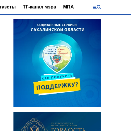
газеты
ТГ-канал мэра
МПА