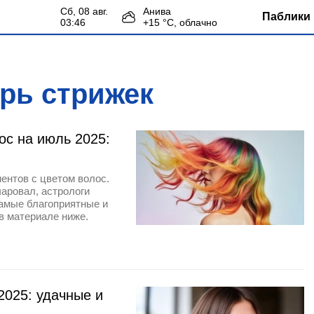
сб, 08 авг.
Анива
Паблики 
03:46
+
15
°С,
облачно
рь стрижек
с на июль 2025:
ентов с цветом волос.
чаровал, астрологи
амые благоприятные и
в материале ниже.
2025: удачные и