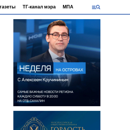
газеты
ТГ-канал мэра
МПА