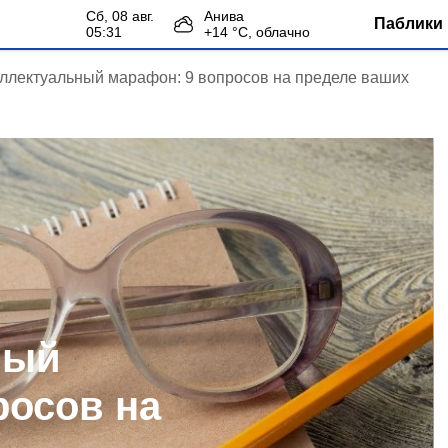
сб, 08 авг.
Анива
Паблики 
05:31
+
14
°С,
облачно
ллектуальный марафон: 9 вопросов на пределе ваших
ный
росов на