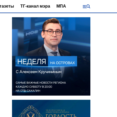
газеты
ТГ-канал мэра
МПА