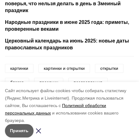
поверья, что нельзя делать в день в Змеиный
праздник
Народные праздники в июне 2025 года: приметы,
проверенные веками
Церковный календарь на июнь 2025: новые даты
православных праздников
картинки
картинки и открытки
открытки
блогер
праздник
поздравления
Cайт использует файлы cookies чтобы собирать статистику
день блогера
(Яндекс.Метрика и Liveinternet).
Продолжая пользоваться
сайтом, Вы соглашаетесь с
Политикой обработки
персональных данных
и использовании cookies вашего
Понравилась статья?
браузера.
5
4
3
2
1
Принять