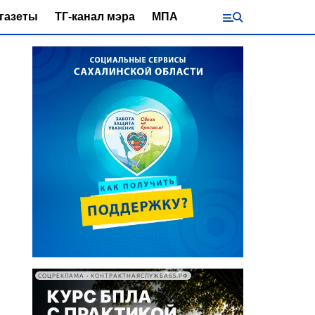
газеты
ТГ-канал мэра
МПА
СОЦРЕКЛАМА • КОНТРАКТНАЯСЛУЖБА65.РФ