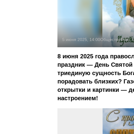
5 июня 2025, 14:00
Общество
Фото:
8 июня 2025 года правос
праздник — День Святой
триединую сущность Бога
порадовать близких? Га
открытки и картинки — 
настроением!