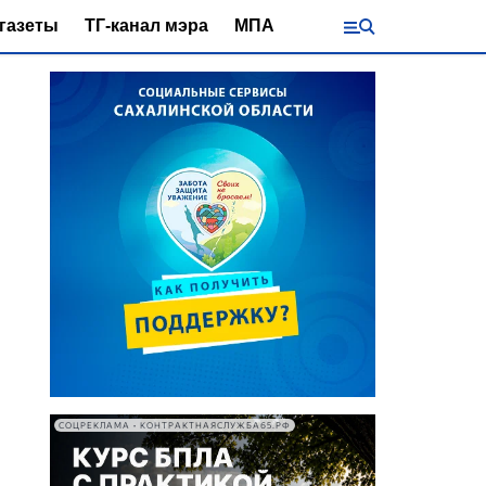
газеты
ТГ-канал мэра
МПА
СОЦРЕКЛАМА • КОНТРАКТНАЯСЛУЖБА65.РФ