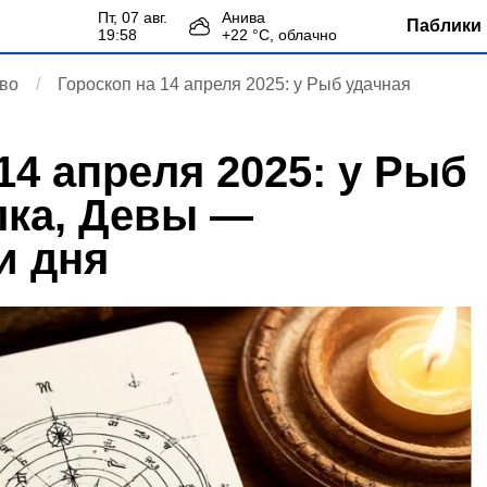
пт, 07 авг.
Анива
Паблики 
19:58
+
22
°С,
облачно
во
Гороскоп на 14 апреля 2025: у Рыб удачная
14 апреля 2025: у Рыб
лка, Девы —
и дня