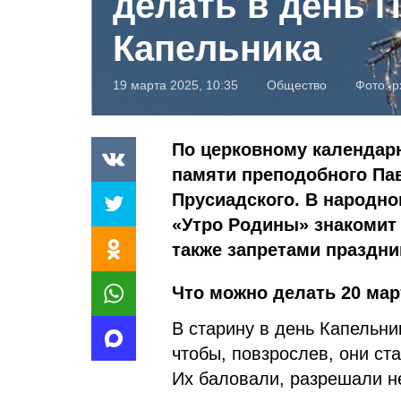
делать в день 
Капельника
19 марта 2025, 10:35
Общество
Фото:
p
По церковному календарю
памяти преподобного Пав
Прусиадского. В народно
«Утро Родины» знакомит 
также запретами праздни
Что можно делать 20 мар
В старину в день Капельни
чтобы, повзрослев, они с
Их баловали, разрешали н