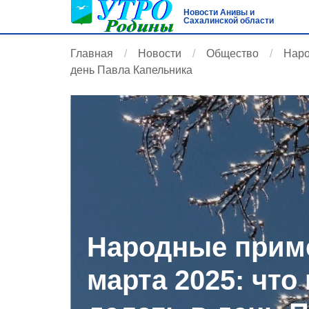
Новости Анивы и
Сахалинской области
Главная
Новости
Общество
Наро
день Павла Капельника
Народные приме
марта 2025: что