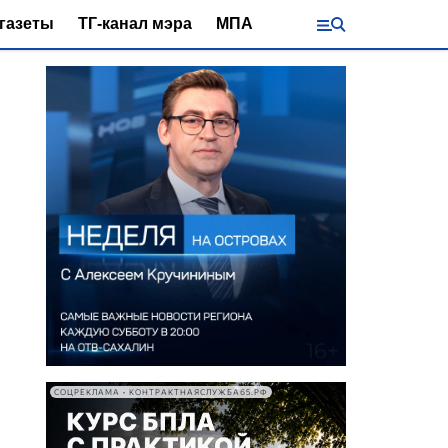
газеты
ТГ-канал мэра
МПА
СОЦРЕКЛАМА • КОНТРАКТНАЯСЛУЖБА65.РФ