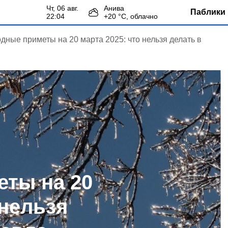
чт, 06 авг.
Анива
Паблики 
22:04
+
20
°С,
облачно
дные приметы на 20 марта 2025: что нельзя делать в
ты на 20
 нельзя