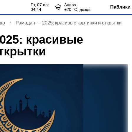
пт, 07 авг.
Анива
Паблики 
04:44
+
20
°С,
дождь
во
Рамадан — 2025: красивые картинки и открытки
025: красивые
открытки