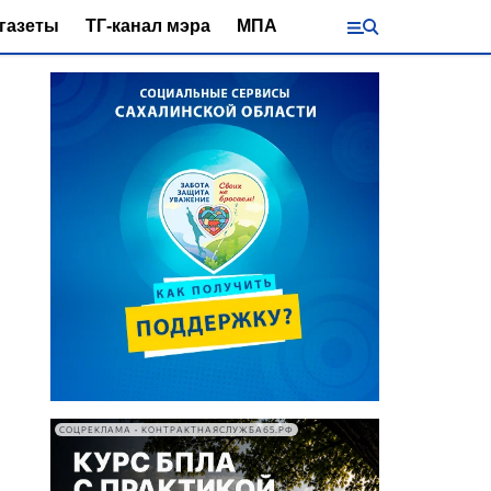
газеты
ТГ-канал мэра
МПА
СОЦРЕКЛАМА • КОНТРАКТНАЯСЛУЖБА65.РФ