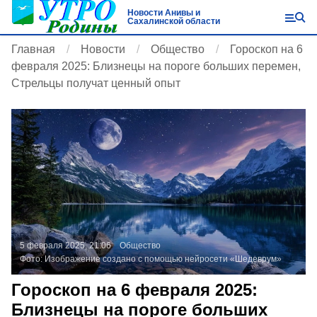
Новости Анивы и
Сахалинской области
Главная
Новости
Общество
Гороскоп на 6
февраля 2025: Близнецы на пороге больших перемен,
Стрельцы получат ценный опыт
5 февраля 2025, 21:06
Общество
Фото:
Изображение создано с помощью нейросети «Шедеврум»
Гороскоп на 6 февраля 2025:
Близнецы на пороге больших