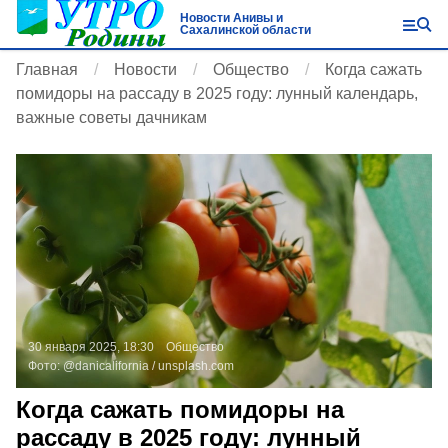
Новости Анивы и
Сахалинской области
Главная
Новости
Общество
Когда сажать
помидоры на рассаду в 2025 году: лунный календарь,
важные советы дачникам
30 января 2025, 18:30
Общество
Фото:
@danicalifornia /
unsplash.com
Когда сажать помидоры на
рассаду в 2025 году: лунный