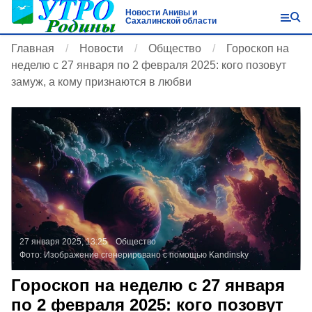
Новости Анивы и
Сахалинской области
Главная
Новости
Общество
Гороскоп на
неделю с 27 января по 2 февраля 2025: кого позовут
замуж, а кому признаются в любви
27 января 2025, 13:25
Общество
Фото:
Изображение сгенерировано с помощью Kandinsky
Гороскоп на неделю с 27 января
по 2 февраля 2025: кого позовут