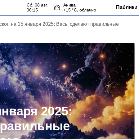
сб, 08 авг.
Анива
Паблики 
06:15
+
15
°С,
облачно
скоп на 15 января 2025: Весы сделают правильные
января 2025:
правильные