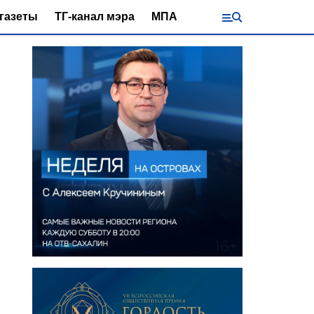
газеты
ТГ-канал мэра
МПА