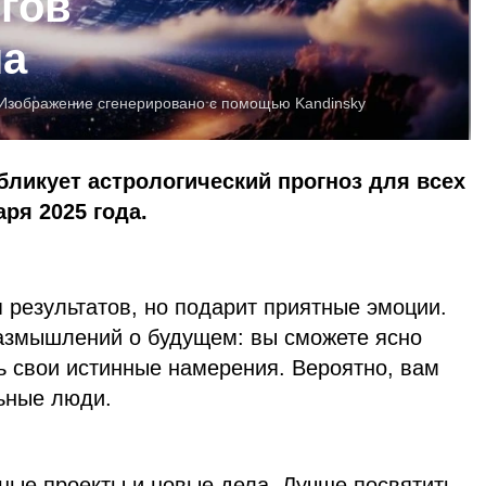
гов
ча
Изображение сгенерировано с помощью Kandinsky
бликует астрологический прогноз для всех
аря 2025 года.
 результатов, но подарит приятные эмоции.
азмышлений о будущем: вы сможете ясно
ь свои истинные намерения. Вероятно, вам
ьные люди.
зные проекты и новые дела. Лучше посвятить