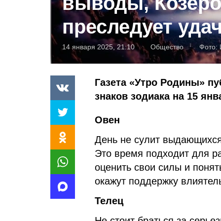
выводы, Козеро
преследует уда
14 января 2025, 21:10
Общество
Фото:
Газета «Утро Родины» пу
знаков зодиака на 15 янв
Овен
День не сулит выдающихся
Это время подходит для р
оценить свои силы и понят
окажут поддержку влиятел
Телец
Не стоит браться за серье