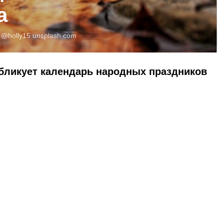
а
:
@holly15
unsplash.com
убликует календарь народных праздников