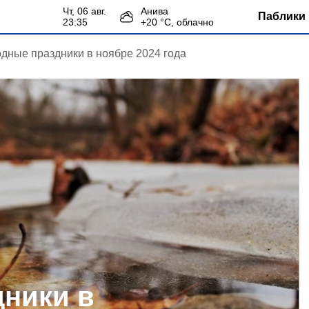
чт, 06 авг.
Анива
Паблики 
23:35
+
20
°С,
облачно
дные праздники в ноябре 2024 года
ники в