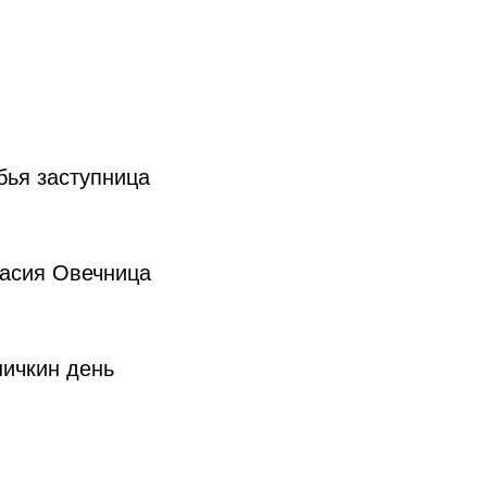
бья заступница
тасия Овечница
ничкин день