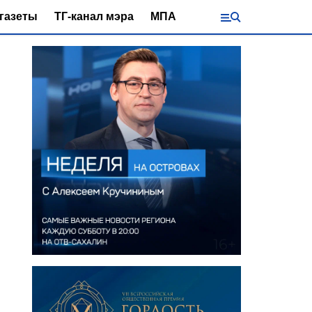
газеты
ТГ-канал мэра
МПА