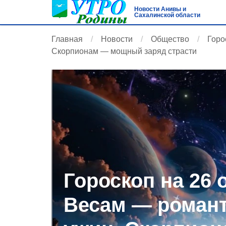
Новости Анивы и
Сахалинской области
Главная
Новости
Общество
Горо
Скорпионам — мощный заряд страсти
Гороскоп на 26 
Весам — роман