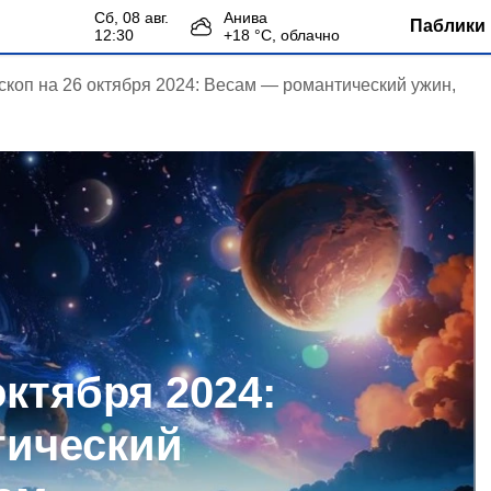
сб, 08 авг.
Анива
Паблики 
12:30
+
18
°С,
облачно
скоп на 26 октября 2024: Весам — романтический ужин,
октября 2024:
тический