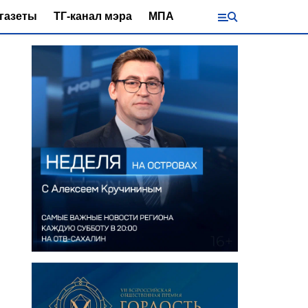
газеты
ТГ-канал мэра
МПА