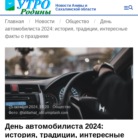
Новости Анивы и
Сахалинской области
Главная
Новости
Общество
День
автомобилиста 2024: история, традиции, интересные
факты о празднике
25 октября 2024, 16:20
Общество
Фото:
@alifarhat_afit
unsplash.com
День автомобилиста 2024:
история, традиции, интересные