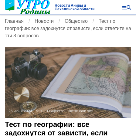
Новости Анивы и
Сахалинской области
Главная
Новости
Общество
Тест по
географии: все задохнутся от зависти, если ответите на
эти 8 вопросов
26 июня 2024, 19:10
Общество
Фото:
loon.site
Тест по географии: все
задохнутся от зависти, если