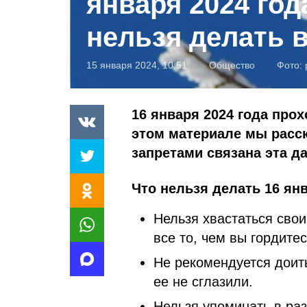
января 2024 год
нельзя делать в
15 января 2024, 10:51
Общество
Фото:
16 января 2024 года про
этом материале мы расск
запретами связана эта да
Что нельзя делать 16 янв
Нельзя хвастаться свои
все то, чем вы гордитес
Не рекомендуется доит
ее не сглазили.
Нельзя упоминать в раз