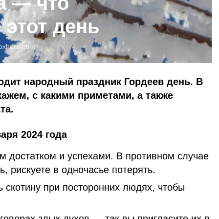
а — что
 этот день
pxhere.com
ходит народный праздник Гордеев день. В
ажем, с какими приметами, а также
та.
аря 2024 года
м достатком и успехами. В противном случае
ь, рискуете в одночасье потерять.
ь скотину при посторонних людях, чтобы
говорах злых духов — так вы пригласите их в