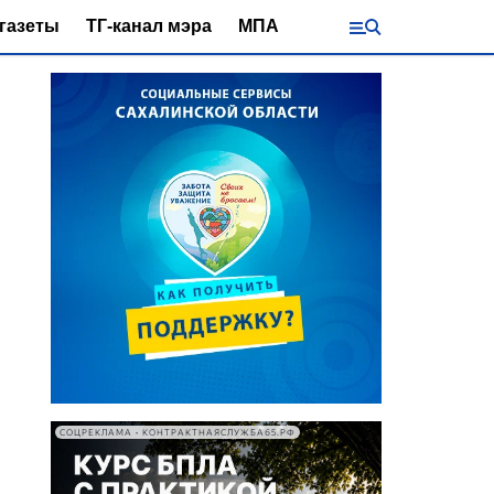
газеты
ТГ-канал мэра
МПА
СОЦРЕКЛАМА • КОНТРАКТНАЯСЛУЖБА65.РФ