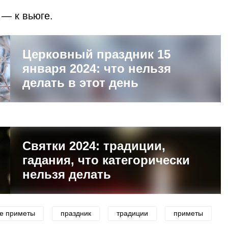
 — к вьюге.
Церковный праздник 15
января 2024: что нельзя
делать в этот день
Святки 2024: традиции,
гадания, что категорически
нельзя делать
е приметы
праздник
традиции
приметы