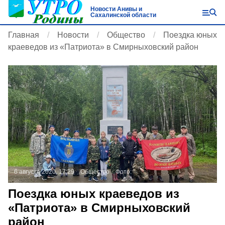
Новости Анивы и
Сахалинской области
Главная
Новости
Общество
Поездка юных
краеведов из «Патриота» в Смирныховский район
6 августа 2020, 17:29
Общество
Фото:
Поездка юных краеведов из
«Патриота» в Смирныховский
район