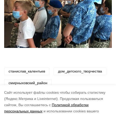
станислав_калентьев
дом_детского_творчества
смирныховский_район
Cайт использует файлы cookies чтобы собирать статистику
Авторы:
ADMIN admin
(Яндекс.Метрика и Liveinternet).
Продолжая пользоваться
сайтом, Вы соглашаетесь с
Политикой обработки
Понравилась статья?
персональных данных
и использовании cookies вашего
по оценке
5
пользователей