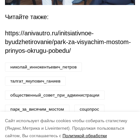
Читайте также:
https://anivautro.ru/initsiativnoe-
byudzhetirovanie/park-za-visyachim-mostom-
prinyos-okrugu-pobedu/
николай_иннокентьевич_петров
талгат_якупович_ганиев
общественный_совет_при_администрации
парк_за_висячим_мостом
соцопрос
Cайт использует файлы cookies чтобы собирать статистику
Авторы:
ADMIN admin
(Яндекс.Метрика и Liveinternet).
Продолжая пользоваться
сайтом, Вы соглашаетесь с
Политикой обработки