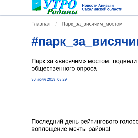
Новости Анивы и
Сахалинской области
Главная
Парк_за_висячим_мостом
#
парк_за_висяч
Парк за «висячим» мостом: подвели
общественного опроса
30 июля 2019, 08:29
Последний день рейтингового голос
воплощение мечты района!