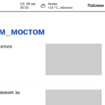
сб, 08 авг.
Анива
Паблики 
05:03
+
14
°С,
облачно
им_мостом
 итоги
ования за