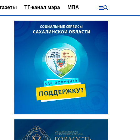
газеты
ТГ-канал мэра
МПА