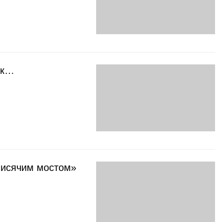
ок…
«висячим мостом»