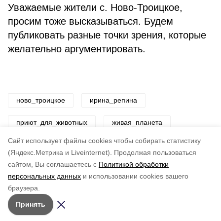
Уважаемые жители с. Ново-Троицкое,
просим тоже высказываться. Будем
публиковать разные точки зрения, которые
желательно аргументировать.
ново_троицкое
ирина_репина
приют_для_животных
живая_планета
Cайт использует файлы cookies чтобы собирать статистику
Авторы:
ADMIN admin
(Яндекс.Метрика и Liveinternet).
Продолжая пользоваться
сайтом, Вы соглашаетесь с
Политикой обработки
Понравилась статья?
персональных данных
и использовании cookies вашего
по оценке
3
пользователей
браузера.
5
4
3
2
1
Принять