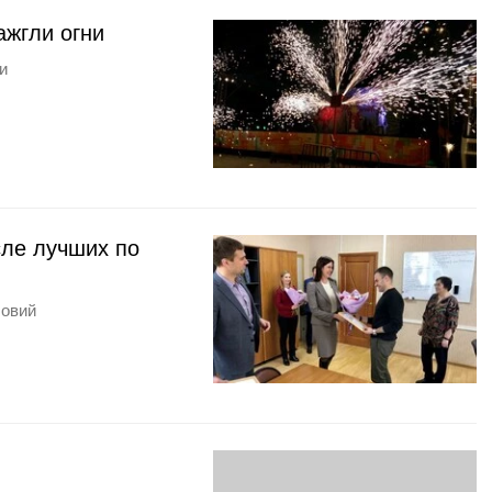
ажгли огни
и
сле лучших по
ловий