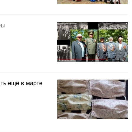
ры
ть ещё в марте