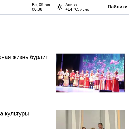
вс, 09 авг.
Анива
Паблики 
00:38
+
14
°С,
ясно
рная жизнь бурлит
а культуры