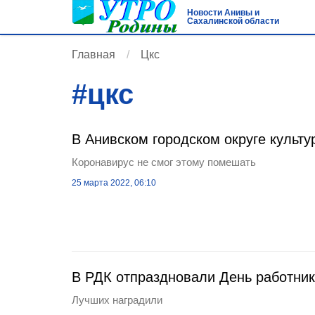
Новости Анивы и
Сахалинской области
Главная
Цкс
#
цкс
В Анивском городском округе культу
Коронавирус не смог этому помешать
25 марта 2022, 06:10
В РДК отпраздновали День работник
Лучших наградили