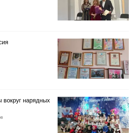
сия
ы вокруг нарядных
ов