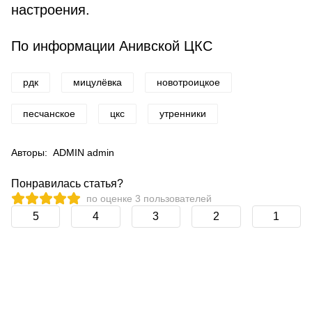
настроения.
По информации Анивской ЦКС
рдк
мицулёвка
новотроицкое
песчанское
цкс
утренники
Авторы:
ADMIN admin
Понравилась статья?
по оценке
3
пользователей
5
4
3
2
1