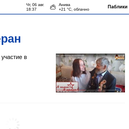
чт, 06 авг.
Анива
Паблики 
18:37
+
21
°С,
облачно
еран
участие в