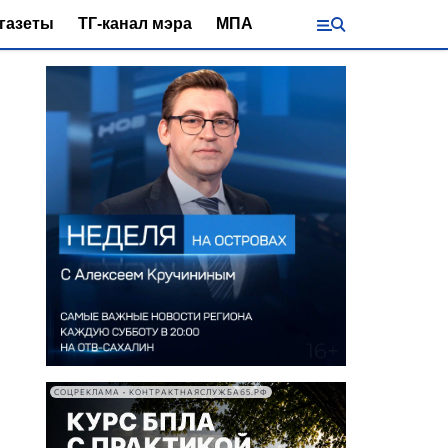
газеты
ТГ-канал мэра
МПА
СОЦРЕКЛАМА • КОНТРАКТНАЯСЛУЖБА65.РФ