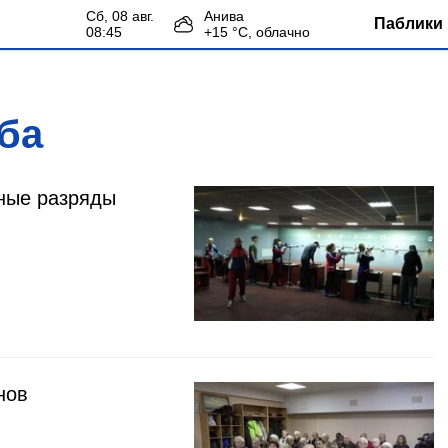
сб, 08 авг.
Анива
Паблики 
08:45
+
15
°С,
облачно
ба
вные разряды
нов