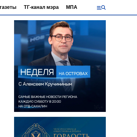
газеты
ТГ-канал мэра
МПА