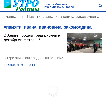
Новости Анивы и
Сахалинской области
Главная
Памяти_ивана_ивановича_закомолдина
#
памяти_ивана_ивановича_закомолдина
В Аниве прошли традиционные
декабрьские стрельбы
в тире анивской средней школы №2
31 декабря 2019, 08:14